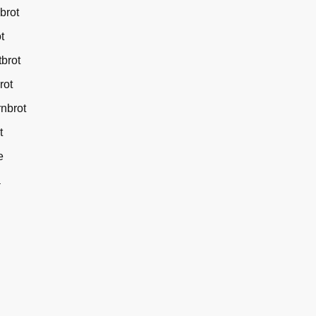
brot
t
brot
rot
nbrot
t
e
a