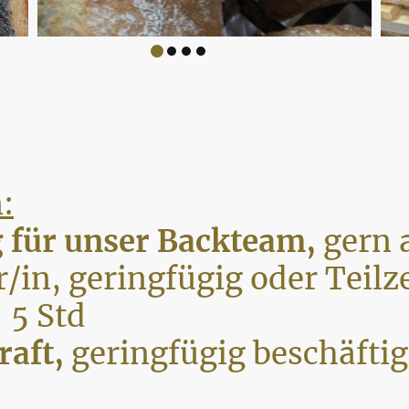
:
 für unser Backteam,
gern 
/in, geringfügig oder Teilz
- 5 Std
raft,
geringfügig beschäftigt