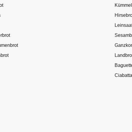
ot
Kümmel
s
Hirsebro
Leinsaat
rbrot
Sesamb
umenbrot
Ganzkor
brot
Landbro
Baguett
Ciabatt