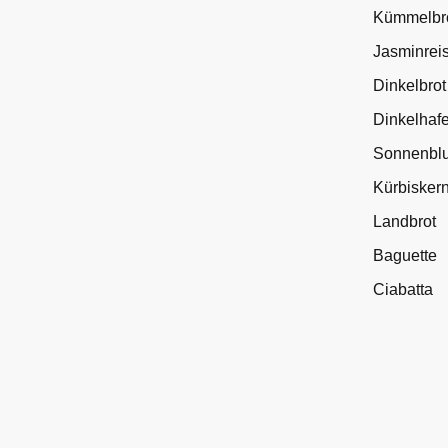
Kümmelbr
Jasminrei
Dinkelbrot
Dinkelhafe
Sonnenbl
Kürbiskern
Landbrot
Baguette
Ciabatta