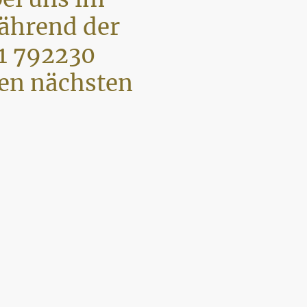
während der
1 792230
den nächsten